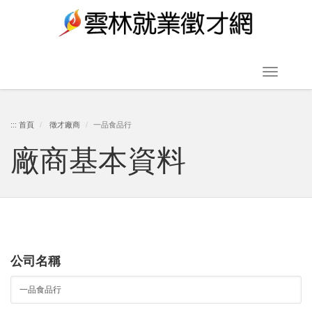
跳
到
主
要
Toggle
內
navigat
容
:::
首頁
徵才廠商
一品食品行
廠商基本資料
區
塊
公司名稱