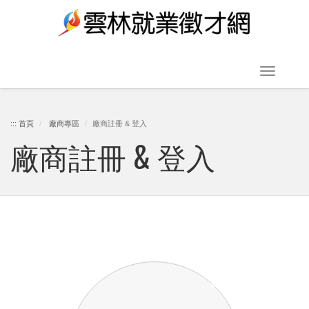
跳
到
主
要
Toggle
內
navigat
容
:::
首頁
廠商專區
廠商註冊 & 登入
廠商註冊 & 登入
區
塊
1