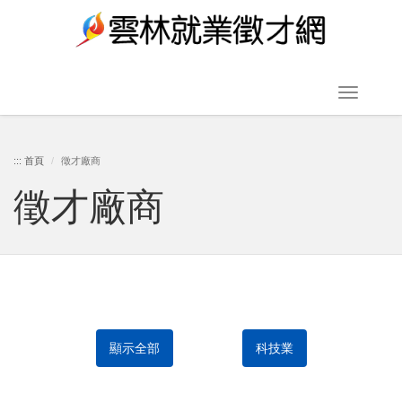
跳
到
主
要
Toggle
內
navigat
容
:::
首頁
徵才廠商
徵才廠商
區
塊
顯示全部
科技業