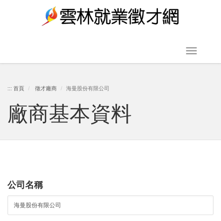
跳
到
主
要
Toggle
內
navigat
容
:::
首頁
徵才廠商
海曼股份有限公司
廠商基本資料
區
塊
公司名稱