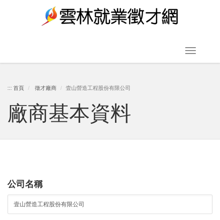
跳
到
主
要
Toggle
內
navigat
容
:::
首頁
徵才廠商
壹山營造工程股份有限公司
廠商基本資料
區
塊
公司名稱