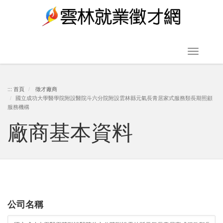
跳
到
主
要
Toggle
內
navigat
容
:::
首頁
徵才廠商
國立成功大學醫學院附設醫院斗六分院附設雲林縣元氣長青居家式服務類長期照顧
區
服務機構
塊
廠商基本資料
公司名稱