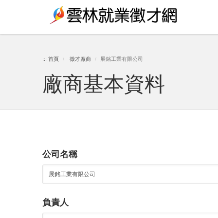
跳
:::
到
主
要
:::
首頁
徵才廠商
展銘工業有限公司
內
廠商基本資料
容
區
塊
公司名稱
負責人