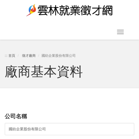
跳
到
主
要
Toggle
內
navigat
容
:::
首頁
徵才廠商
國紡企業股份有限公司
廠商基本資料
區
塊
公司名稱