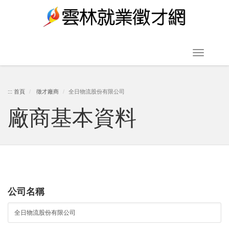
跳
到
主
要
Toggle
內
navigat
容
:::
首頁
徵才廠商
全日物流股份有限公司
廠商基本資料
區
塊
公司名稱