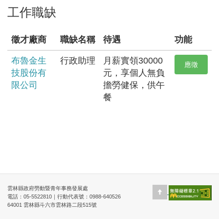
工作職缺
徵才廠商
職缺名稱
待遇
功能
布魯金生
行政助理
月薪實領30000
應徵
技股份有
元，享個人無負
限公司
擔勞健保，供午
餐
回上頁
雲林縣政府勞動暨青年事務發展處
電話：05-5522810｜行動代表號：0988-640526
64001 雲林縣斗六市雲林路二段515號