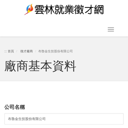
跳
到
主
要
Toggle
內
navigat
容
:::
首頁
徵才廠商
布魯金生技股份有限公司
廠商基本資料
區
塊
公司名稱